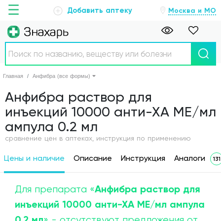
☰
Добавить аптеку
Москва и МО
Главная
Главная
Анфибра (все формы)
Аптеки
Анфибра раствор для
инъекций 10000 анти-ХА МЕ/мл
Болезни
ампула 0.2 мл
Новости
сравнение цен в аптеках, инструкция по применению
Цены и наличие
Описание
Инструкция
Аналоги
131
Препараты
О проекте
Анфибра раствор для
Для препарата «
инъекций 10000 анти-ХА МЕ/мл ампула
Обратная связь
0.2 мл
» - отсутствуют предложения от