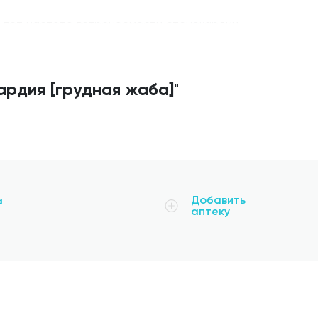
4 лет частота встречаемости стенокардии
ардия [грудная жаба]
"
тся классификация ИБС (ВОЗ, 1979),
ой стенокардии (см. пункты 2.1.1., 2.1.3.,
Добавить
а
аптеку
 Принцметала.