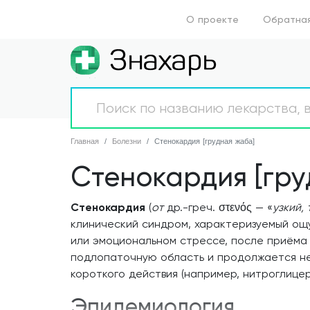
О проекте
Обратная
Главная
Аптеки
Главная
Болезни
Стенокардия [грудная жаба]
Стенокардия [гру
Болезни
Новости
Стенокардия
(
от
др.-греч.
στενός
— «
узкий,
клинический синдром, характеризуемый ощу
Препараты
или эмоциональном стрессе, после приёма 
подлопаточную область и продолжается не 
О проекте
короткого действия (например, нитроглице
Эпидемиология
Обратная связь