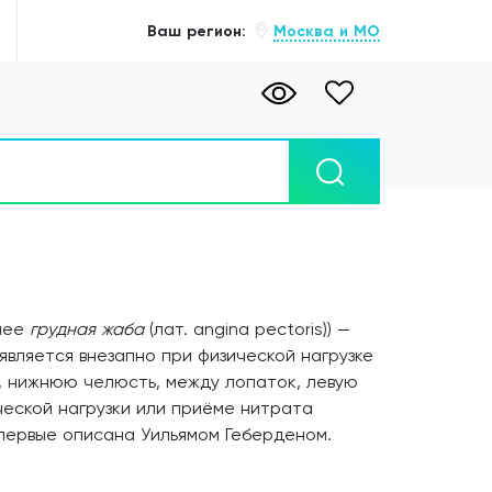
Ваш регион:
Москва и МО
вшее
грудная жаба
(лат.
angina pectoris
)) —
вляется внезапно при физической нагрузке
, нижнюю челюсть, между лопаток, левую
ческой нагрузки или приёме нитрата
впервые описана Уильямом Геберденом.