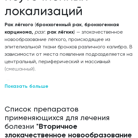
локализаций
Добавить аптеку
Рак лёгкого
(
бронхогенный рак
,
бронхогенная
карцинома,
разг.
рак лёгких
) — злокачественное
новообразование лёгкого, происходящее из
эпителиальной ткани бронхов различного калибра. В
зависимости от места появления подразделяется на
центральный, периферический и массивный
(смешанный).
Эпидемиология
Показать больше
Рак лёгкого является серьёзной медицинской и
социальной проблемой, в развитых странах он
Список препаратов
является наиболее часто встречающейся
применяющихся для лечения
злокачественной опухолью и является наиболее
Вторичное
распространённой причиной смерти от
болезни "
онкологической патологии. Согласно данным
злокачественное новообразование