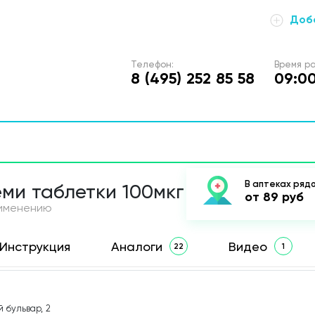
Доба
Телефон:
Время ра
8 (495) 252 85 58
09:00
В аптеках ряд
еми таблетки 100мкг
от 89 руб
рименению
Инструкция
Аналоги
Видео
22
1
 бульвар, 2