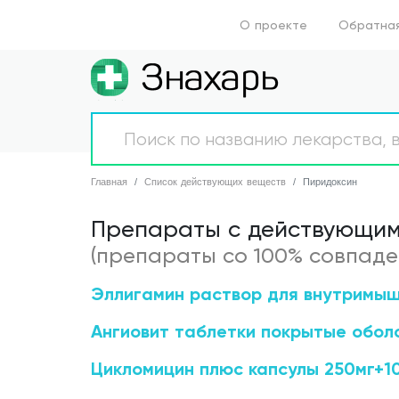
О проекте
Обратная
Главная
Аптеки
Главная
Список действующих веществ
Пиридоксин
Болезни
Препараты c действующим
(препараты со 100% совпаде
Новости
Эллигамин раствор для внутримыш
Препараты
Ангиовит таблетки покрытые обол
О проекте
Цикломицин плюс капсулы 250мг+1
Обратная связь