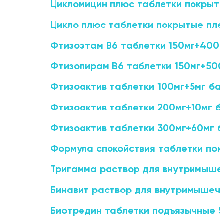
Цикломицин плюс таблетки покрыт
Добавить аптеку
Цикло плюс таблетки покрытые пл
Фтизоэтам В6 таблетки 150мг+400
Фтизопирам В6 таблетки 150мг+50
Фтизоактив таблетки 100мг+5мг б
Фтизоактив таблетки 200мг+10мг 
Фтизоактив таблетки 300мг+60мг 
Формула спокойствия таблетки по
Тригамма раствор для внутримыше
Бинавит раствор для внутримышеч
Биотредин таблетки подъязычные 