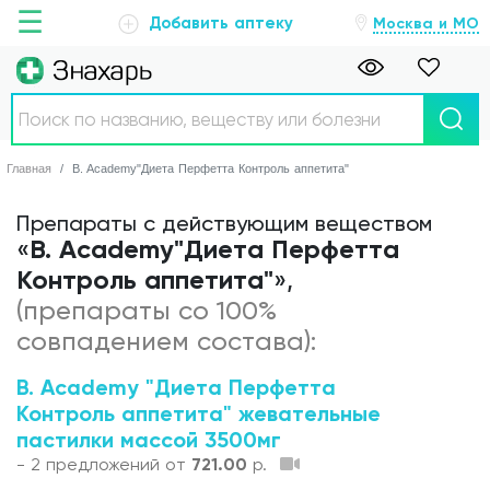
☰
Добавить аптеку
Москва и МО
Главная
Главная
B. Academy"Диета Перфетта Контроль аппетита"
Аптеки
Препараты c действующим веществом
B. Academy"Диета Перфетта
«
Болезни
Контроль аппетита"
»,
Новости
(препараты со 100%
совпадением состава):
Препараты
B. Academy "Диета Перфетта
Контроль аппетита" жевательные
О проекте
пастилки массой 3500мг
- 2 предложений от
721.00
р.
Обратная связь