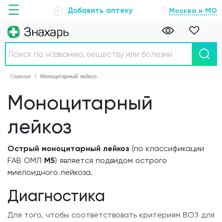
☰
Добавить аптеку
Москва и МО
Главная
Главная
Моноцитарный лейкоз
Аптеки
Моноцитарный
Болезни
лейкоз
Новости
Острый моноцитарный лейкоз
(по классификации
FAB ОМЛ
M5
) является подвидом острого
Препараты
миелоидного лейкоза.
О проекте
Диагностика
Обратная связь
Для того, чтобы соответствовать критериям ВОЗ для