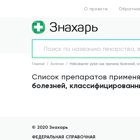
О проекте
Обратная
Главная
Аптеки
Главная
Болезни
Helicobacter pylori как причина болезней,
Список препаратов применяю
Болезни
болезней, классифицированн
Новости
Препараты
О проекте
© 2020 Знахарь
Обратная связь
ФЕДЕРАЛЬНАЯ СПРАВОЧНАЯ