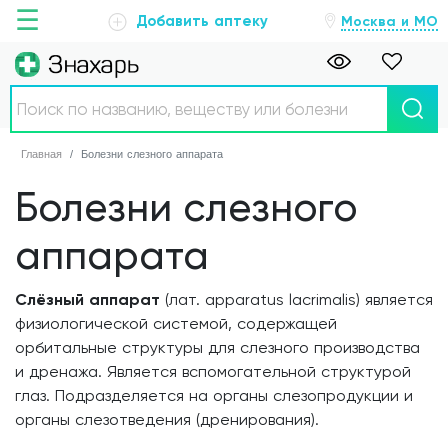
☰
Добавить аптеку
Москва и МО
Главная
Главная
Болезни слезного аппарата
Аптеки
Болезни слезного
Болезни
аппарата
Новости
Слёзный аппарат
(лат.
apparatus lacrimalis
) является
физиологической системой, содержащей
Препараты
орбитальные структуры для слезного производства
и дренажа. Является вспомогательной структурой
О проекте
глаз. Подразделяется на органы слезопродукции и
органы слезотведения (дренирования).
Обратная связь